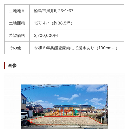
繁
한
l
文
事業者の方へ
体
국
i
中
어
土地地番
輪島市河井町23-1-37
s
文
h
税
入札・契約
土地面積
127.14㎡（約38.5坪）
都市整備
産業・雇用
希望価格
2,700,000円
観光・文化
その他
令和６年奥能登豪雨にて浸水あり（100cm～）
観光情報
市の紹介
画像
世界農業遺産
施設案内
市政情報
市役所ご案内
広報・広聴
行政
教育行政
農業委員会
議会
選挙