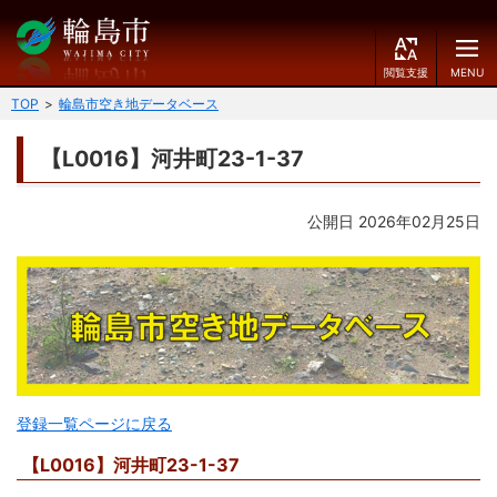
閲
M
覧
E
文字の大きさ
支
N
TOP
輪島市空き地データベース
援
U
小
中
大
【L0016】河井町23-1-37
くらしのガイド
背景色
公開日 2026年02月25日
届出・登録・証明
保険・年金・介護
黒
青
白
福祉
健康・予防
ふりがなをつける
税
育児・教育
読み上げる
住宅・インフラ
環境・衛生
言語を変更する
消費生活
輪島市ケーブルテレビ
登録一覧ページに戻る
E
简
【L0016】河井町23-1-37
移住・定住
n
体
g
中