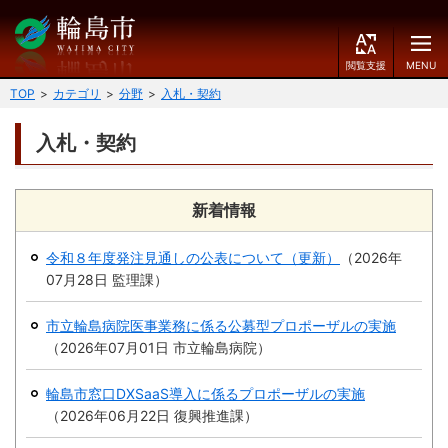
閲
M
覧
E
文字の大きさ
支
N
TOP
カテゴリ
分野
入札・契約
援
U
小
中
大
入札・契約
くらしのガイド
背景色
届出・登録・証明
保険・年金・介護
黒
青
白
新着情報
福祉
健康・予防
令和８年度発注見通しの公表について（更新）
（
2026年
ふりがなをつける
07月28日
監理課
）
税
育児・教育
読み上げる
市立輪島病院医事業務に係る公募型プロポーザルの実施
住宅・インフラ
環境・衛生
（
2026年07月01日
市立輪島病院
）
言語を変更する
消費生活
輪島市ケーブルテレビ
輪島市窓口DXSaaS導入に係るプロポーザルの実施
E
（
2026年06月22日
復興推進課
简
）
移住・定住
n
体
g
中