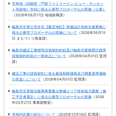
繁
한
l
文
市有地（旧能登・門前ファミリーイン ビュー・サンセッ
事業者の方へ
体
국
i
中
어
ト等跡地）売却に係る公募型プロポーザルの実施（公募）
s
文
h
（
2026年06月17日
地域振興課
）
税
入札・契約
都市整備
産業・雇用
輪島市災害公営住宅【鳳至地区】実施設計技術支援業務に
係る公募型プロポーザルの実施について
（
2026年06月15
観光・文化
日
まちづくり推進課
）
観光情報
市の紹介
輪島市建設工事標準請負契約約款及び輪島市業務委託標準
請負契約約款の一部改正について
（
2026年04月01日
監理
世界農業遺産
施設案内
課
）
市政情報
建設工事の請負契約に係る最低制限価格及び調査基準価格
の見直しについて
（
2026年04月01日
監理課
）
市役所ご案内
広報・広聴
輪島市災害復旧復興事業重点整備エリア技術協力業務（施
行政
教育行政
工予定者選定）に係る公募型プロポーザルの実施
（
2026
年03月27日
事業調整室
）
農業委員会
議会
見積内訳書の提出について
（
2025年12月16日
監理課
）
選挙