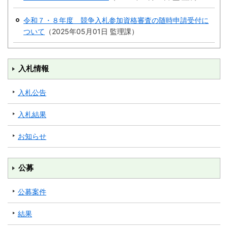
令和７・８年度 競争入札参加資格審査の随時申請受付に
防災
ついて
（
2025年05月01日
監理課
）
防災・救急
入札情報
入札公告
入札結果
お知らせ
公募
公募案件
結果