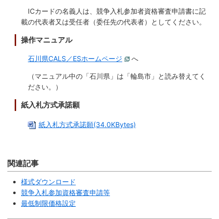
ICカードの名義人は、競争入札参加者資格審査申請書に記
防災
載の代表者又は受任者（委任先の代表者）としてください。
操作マニュアル
防災・救急
石川県CALS／ESホームページ
へ
（マニュアル中の「石川県」は「輪島市」と読み替えてく
ださい。）
紙入札方式承諾願
紙入札方式承諾願(34.0KBytes)
関連記事
様式ダウンロード
競争入札参加資格審査申請等
最低制限価格設定