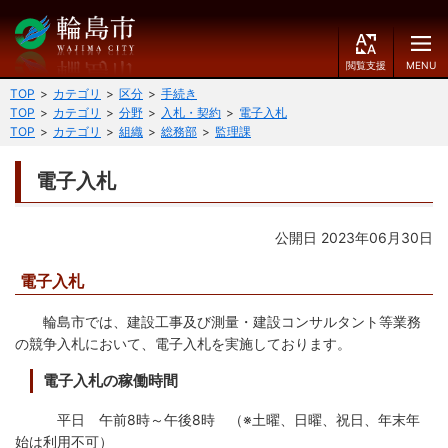
閲
M
覧
E
文字の大きさ
支
N
TOP
カテゴリ
区分
手続き
援
U
TOP
カテゴリ
分野
入札・契約
電子入札
小
中
大
TOP
カテゴリ
組織
総務部
監理課
くらしのガイド
背景色
電子入札
届出・登録・証明
保険・年金・介護
黒
青
白
公開日 2023年06月30日
福祉
健康・予防
ふりがなをつける
電子入札
税
育児・教育
読み上げる
輪島市では、建設工事及び測量・建設コンサルタント等業務
住宅・インフラ
環境・衛生
の競争入札において、電子入札を実施しております。
言語を変更する
消費生活
輪島市ケーブルテレビ
電子入札の稼働時間
E
简
平日 午前8時～午後8時 （※土曜、日曜、祝日、年末年
移住・定住
n
体
始は利用不可）
g
中