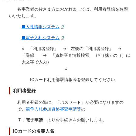
繁
한
l
文
事業者の方へ
体
국
i
各事業者の皆さま方におかれましては、利用者登録をお願
中
어
s
文
いいたします。
h
税
入札・契約
■入札情報システム
都市整備
産業・雇用
■電子入札システム
観光・文化
※ 「利用者登録」 → 左欄の「利用者登録」 →
「登録」 → 「資格審査情報検索」（※（株）の（）は
観光情報
市の紹介
大文字で入力）
↓
世界農業遺産
施設案内
ICカード利用部署情報等を登録してください。
市政情報
利用者登録
市役所ご案内
広報・広聴
利用者登録の際に、「パスワード」が必要になりますの
で、
競争入札参加資格審査申請等
の
行政
教育行政
７．電子申請
よりお手続きをお願いします。
農業委員会
議会
ICカードの名義人名
選挙