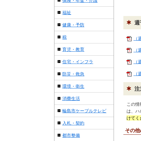
保険・年金・介護
福祉
週
健康・予防
税
（週
育児・教育
（週
住宅・インフラ
（週
（週
防災・救急
環境・衛生
注
消費生活
この情
輪島市ケーブルテレビ
は、ハ
けてく
入札・契約
その他
都市整備