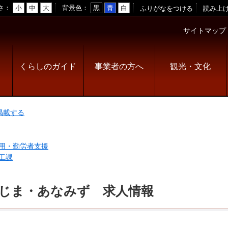
さ
小
中
大
背景色
黒
青
白
ふりがなをつける
読み上
サイトマップ
くらしのガイド
事業者の方へ
観光・文化
掲載する
用・勤労者支援
工課
じま・あなみず 求人情報