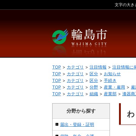
文字の大き
本文へ
TOP
カテゴリ
注目情報
注目情報に
TOP
カテゴリ
区分
お知らせ
TOP
カテゴリ
区分
手続き
TOP
カテゴリ
分野
産業・雇用
雇
TOP
カテゴリ
組織
産業部
漆器商
分野から探す
わ
届出・登録・証明