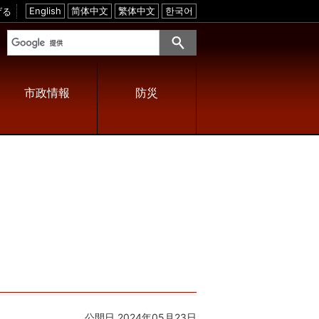
げる
E
简
繁
한
n
体
体
국
g
中
中
어
l
文
文
i
s
h
市政情報
防災
公開日 2024年05月23日