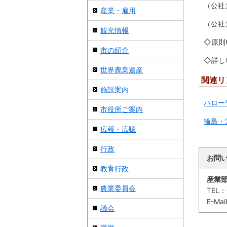
（公社
産業・雇用
（公社
観光情報
◇原則
市の紹介
◇詳し
世界農業遺産
関連リ
施設案内
ハロー
市役所ご案内
輪島・
広報・広聴
行政
お問
教育行政
産業
農業委員会
TEL：
E-Mai
議会