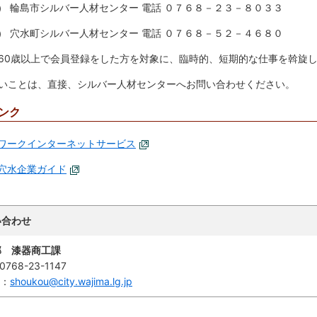
） 輪島市シルバー人材センター 電話 ０７６８－２３－８０３３
） 穴水町シルバー人材センター 電話 ０７６８－５２－４６８０
60歳以上で会員登録をした方を対象に、臨時的、短期的な仕事を斡旋
いことは、直接、シルバー人材センターへお問い合わせください。
ンク
ワークインターネットサービス
穴水企業ガイド
い合わせ
部 漆器商工課
0768-23-1147
l：
shoukou@city.wajima.lg.jp