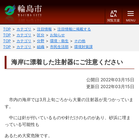
閲
M
覧
E
文字の大きさ
支
N
TOP
カテゴリ
注目情報
注目情報に掲載する
援
U
TOP
カテゴリ
区分
お知らせ
小
中
大
TOP
カテゴリ
分野
環境・衛生
その他
TOP
カテゴリ
組織
市民生活部
環境対策課
くらしのガイド
背景色
海岸に漂着した注射器にご注意ください
届出・登録・証明
保険・年金・介護
黒
青
白
福祉
健康・予防
公開日 2022年03月15日
ふりがなをつける
更新日 2022年03月15日
税
育児・教育
読み上げる
市内の海岸では3月上旬ごろから大量の注射器が見つかっていま
住宅・インフラ
環境・衛生
す。
言語を変更する
消費生活
輪島市ケーブルテレビ
中には針が付いているものや針だけのものがあり、砂浜に埋ま
っている可能性も
E
简
移住・定住
n
体
あるため大変危険です。
g
中