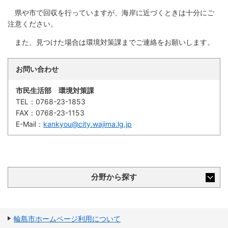
繁
한
l
文
事業者の方へ
体
국
i
県や市で回収を行っていますが、海岸に近づくときは十分にご
中
어
s
文
注意ください。
h
税
入札・契約
また、見つけた場合は環境対策課までご連絡をお願いします。
都市整備
産業・雇用
お問い合わせ
観光・文化
市民生活部 環境対策課
観光情報
市の紹介
TEL：
0768-23-1853
FAX：
0768-23-1153
世界農業遺産
施設案内
E-Mail：
kankyou@city.wajima.lg.jp
市政情報
市役所ご案内
広報・広聴
分野から探す
行政
教育行政
農業委員会
議会
輪島市ホームページ利用について
選挙