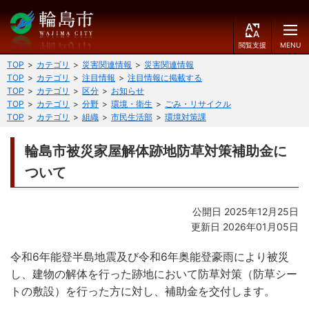
閲
M
覧
E
文字の大きさ
支
N
TOP
カテゴリ
災害関連情報
災害関連情報
援
U
TOP
カテゴリ
注目情報
注目情報に掲載する
小
中
大
TOP
カテゴリ
区分
お知らせ
TOP
カテゴリ
分野
環境・衛生
ごみ・リサイクル
くらしのガイド
TOP
カテゴリ
組織
市民生活部
環境対策課
背景色
届出・登録・証明
保険・年金・介護
黒
青
白
輪島市被災家屋解体跡地防草対策補助金に
ついて
福祉
健康・予防
ふりがなをつける
税
育児・教育
公開日 2025年12月25日
読み上げる
更新日 2026年01月05日
住宅・インフラ
環境・衛生
言語を変更する
令和6年能登半島地震及び令和6年奥能登豪雨により被災
消費生活
輪島市ケーブルテレビ
し、建物の解体を行った跡地において防草対策（防草シー
E
简
移住・定住
トの敷設）を行った方に対し、補助金を交付します。
n
体
g
中