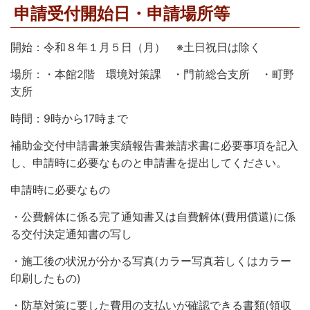
繁
한
l
文
申請受付開始日・申請場所等
事業者の方へ
体
국
i
中
어
s
文
h
税
入札・契約
開始：令和８年１月５日（月） ※土日祝日は除く
都市整備
産業・雇用
場所：・本館2階 環境対策課 ・門前総合支所 ・町野
支所
観光・文化
時間：9時から17時まで
観光情報
市の紹介
補助金交付申請書兼実績報告書兼請求書に必要事項を記入
世界農業遺産
施設案内
し、申請時に必要なものと申請書を提出してください。
市政情報
申請時に必要なもの
・公費解体に係る完了通知書又は自費解体(費用償還)に係
市役所ご案内
広報・広聴
る交付決定通知書の写し
行政
教育行政
・施工後の状況が分かる写真(カラー写真若しくはカラー
印刷したもの)
農業委員会
議会
・防草対策に要した費用の支払いが確認できる書類(領収
選挙