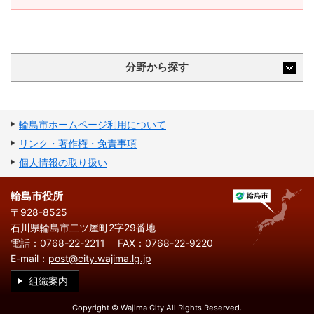
分野から探す
輪島市ホームページ利用について
リンク・著作権・免責事項
個人情報の取り扱い
輪島市役所
〒928-8525
石川県輪島市二ツ屋町2字29番地
電話：0768-22-2211
FAX：0768-22-9220
E-mail：
post@city.wajima.lg.jp
組織案内
Copyright © Wajima City All Rights Reserved.