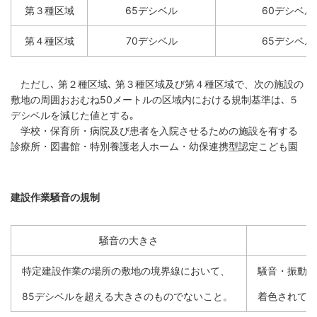
第３種区域
65デシベル
60デシベル
防災
第４種区域
70デシベル
65デシベル
防災・救急
ただし､ 第２種区域､ 第３種区域及び第４種区域で、次の施設の
敷地の周囲おおむね50メートルの区域内における規制基準は､ ５
デシベルを減じた値とする｡
学校・保育所・病院及び患者を入院させるための施設を有する
診療所・図書館・特別養護老人ホーム・幼保連携型認定こども園
建設作業騒音の規制
騒音の大きさ
特定建設作業の場所の敷地の境界線において、
騒音・振動規
85デシベルを超える大きさのものでないこと。
着色されてい