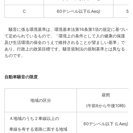
C
60デシベル以下(LAeq)
50
騒音に係る環境基準は、環境基本法第16条第1項の規定に基づい
て定められているもので、「環境上の条件として人の健康の保護
及び生活環境の保全のうえで維持されることが望ましい基準」で
あり、行政上の政策目標です。騒音規制法の規制基準とは異なる
ものです。
自動車騒音の限度
昼間
地域の区分
(午前6から午後10時)
Ａ地域のうち２車線以上の
60デシベル以下 (LAeq)
車線を有する道路に面する地域