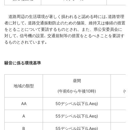
道路周辺の生活環境が著しく損われると認める時には､道路管理
者に対して､ 道路交通振動防止のための舗装、維持又は修繕の措置
をとることについて要請するものとされ、また、県公安委員会に
対して､ 信号機の設置､ 交通規制等の措置をとるべきことを要請す
るものとされています｡
騒音に係る環境基準
昼間
地域の類型
(午前6から午後10時)
(午
AA
50デシベル以下(LAeq)
A
55デシベル以下(LAeq)
B
55デシベル以下(LAeq)