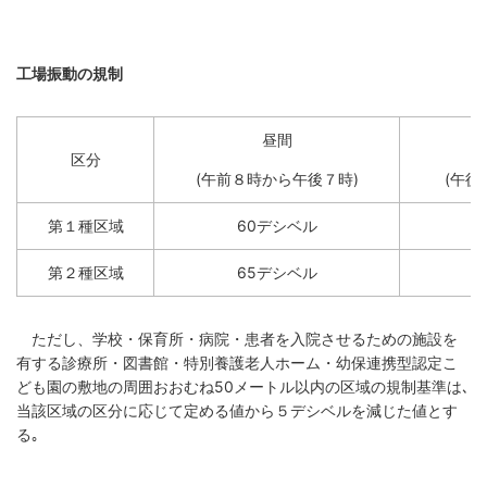
工場振動の規制
昼間
区分
(午前８時から午後７時)
(午後
第１種区域
60デシベル
第２種区域
65デシベル
ただし、学校・保育所・病院・患者を入院させるための施設を
有する診療所・図書館・特別養護老人ホーム・幼保連携型認定こ
ども園の敷地の周囲おおむね50メートル以内の区域の規制基準は､
当該区域の区分に応じて定める値から５デシベルを減じた値とす
る｡