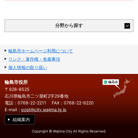
分野から探す
輪島市ホームページ利用について
リンク・著作権・免責事項
個人情報の取り扱い
輪島市役所
〒928-8525
石川県輪島市二ツ屋町2字29番地
電話：0768-22-2211
FAX：0768-22-9220
E-mail：
post@city.wajima.lg.jp
組織案内
Copyright © Wajima City All Rights Reserved.