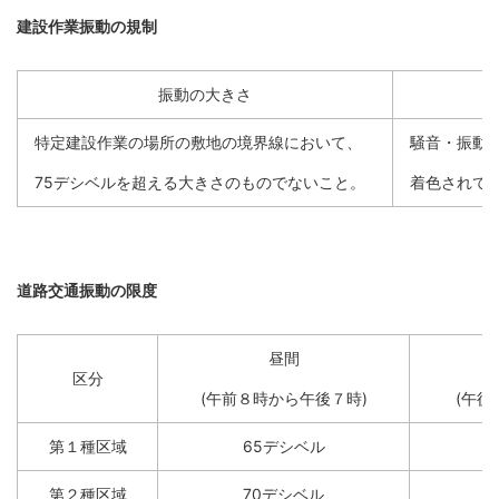
建設作業振動の規制
振動の大きさ
特定建設作業の場所の敷地の境界線において、
騒音・振動
75デシベルを超える大きさのものでないこと。
着色されて
道路交通振動の限度
昼間
区分
(午前８時から午後７時)
(午後
第１種区域
65デシベル
第２種区域
70デシベル