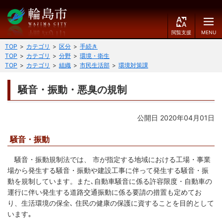
閲
M
覧
E
文字の大きさ
支
N
TOP
カテゴリ
区分
手続き
援
U
TOP
カテゴリ
分野
環境・衛生
小
中
大
TOP
カテゴリ
組織
市民生活部
環境対策課
くらしのガイド
背景色
騒音・振動・悪臭の規制
届出・登録・証明
保険・年金・介護
黒
青
白
公開日 2020年04月01日
福祉
健康・予防
ふりがなをつける
騒音・振動
税
育児・教育
読み上げる
騒音・振動規制法では、 市が指定する地域における工場・事業
住宅・インフラ
環境・衛生
場から発生する騒音・振動や建設工事に伴って発生する騒音・振
動を規制しています。また､自動車騒音に係る許容限度・自動車の
言語を変更する
消費生活
輪島市ケーブルテレビ
運行に伴い発生する道路交通振動に係る要請の措置も定めてお
り、生活環境の保全､ 住民の健康の保護に資することを目的として
E
简
移住・定住
n
体
います｡
g
中