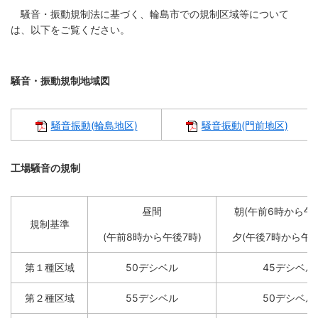
繁
한
l
文
事業者の方へ
体
국
騒音・振動規制法に基づく、輪島市での規制区域等について
i
中
어
s
は、以下をご覧ください。
文
h
税
入札・契約
都市整備
産業・雇用
騒音・振動規制地域図
観光・文化
騒音振動(輪島地区)
騒音振動(門前地区)
観光情報
市の紹介
世界農業遺産
施設案内
工場騒音の規制
市政情報
昼間
朝(午前6時から午前
規制基準
市役所ご案内
広報・広聴
(午前8時から午後7時)
夕(午後7時から午後
行政
教育行政
第１種区域
50デシベル
45デシベル
農業委員会
議会
第２種区域
55デシベル
50デシベル
選挙