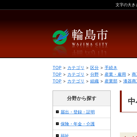
文字の大き
本文へ
TOP
カテゴリ
区分
手続き
TOP
カテゴリ
分野
産業・雇用
商
TOP
カテゴリ
組織
産業部
漆器商
分野から探す
中
届出・登録・証明
保険・年金・介護
福祉