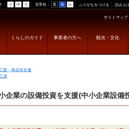
さ
小
中
大
背景色
黒
青
白
ふりがなをつける
読み上
サイトマップ
くらしのガイド
事業者の方へ
観光・文化
工業・商店街支援
工課
小企業の設備投資を支援(中小企業設備