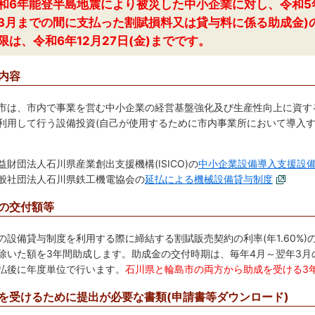
和6年能登半島地震により被災した中小企業に対し、令和5年
3月までの間に支払った割賦損料又は貸与料に係る助成金)
限は、令和6年12月27日(金)までです。
内容
市は、市内で事業を営む中小企業の経営基盤強化及び生産性向上に資す
利用して行う設備投資(自己が使用するために市内事業所において導入す
益財団法人石川県産業創出支援機構(ISICO)の
中小企業設備導入支援設
般社団法人石川県鉄工機電協会の
延払による機械設備貸与制度
の交付額等
の設備貸与制度を利用する際に締結する割賦販売契約の利率(年1.60%
除いた額を3年間助成します。助成金の交付時期は、毎年4月～翌年3月
払後に年度単位で行います。
石川県と輪島市の両方から助成を受ける3
を受けるために提出が必要な書類(申請書等ダウンロード)