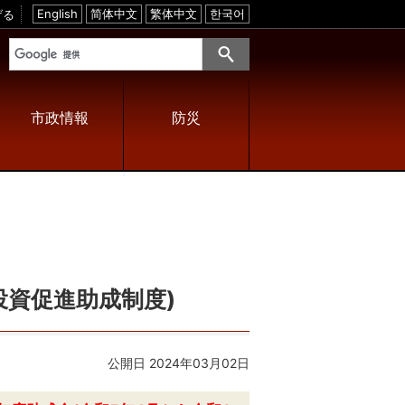
げる
E
简
繁
한
n
体
体
국
g
中
中
어
l
文
文
i
s
h
市政情報
防災
投資促進助成制度)
公開日 2024年03月02日