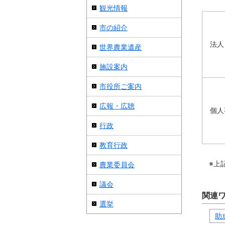
観光情報
市の紹介
法人
世界農業遺産
施設案内
市役所ご案内
広報・広聴
個人
行政
教育行政
※上
農業委員会
議会
関連
選挙
助