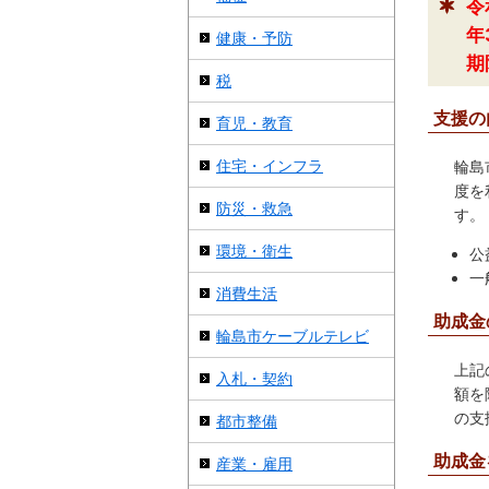
令
年
健康・予防
期
税
支援の
育児・教育
住宅・インフラ
輪島
度を
防災・救急
す。
環境・衛生
公
一
消費生活
助成金
輪島市ケーブルテレビ
上記
入札・契約
額を
の支
都市整備
助成金
産業・雇用