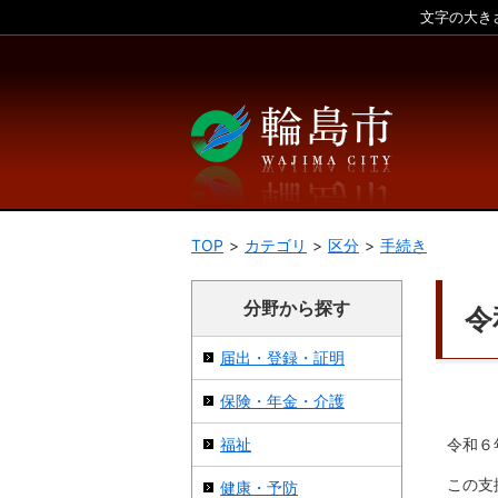
文字の大き
本文へ
TOP
カテゴリ
区分
手続き
分野から探す
令
届出・登録・証明
保険・年金・介護
福祉
令和６
この支
健康・予防