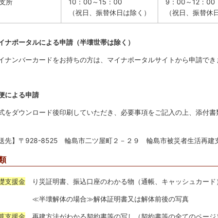
支所
10：00～15：00
9：00～12：00
（祝日、振替休日は除く）
（祝日、振替休
イナポータルによる申請（半壊世帯は除く）
ンバーカードをお持ちの方は、マイナポータルサイトから申請でき
便による申請
ダウンロード後印刷していただき、必要事項をご記入の上、添付書
。
先】〒928-8525 輪島市二ツ屋町２－２９ 輪島市被災者生活再建
類
礎支援金
り災証明書、振込口座のわかる物（通帳、キャッシュカード
壊解体の場合≫解体証明書又は解体前後の写真
算支援金
再建方法がわかる契約書等の写し（契約書等の全てのページ