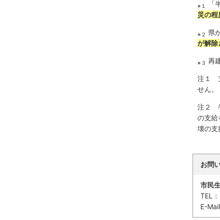
「
※１
災の程
県
※２
が解除
再
※３
注１ 
せん。
注２ 
の支給
壊の支
お問
市民
TEL：
E-Mai