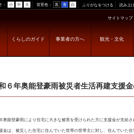
さ
小
中
大
背景色
黒
青
白
ふりがなをつける
読み上
サイトマップ
くらしのガイド
事業者の方へ
観光・文化
和６年奥能登豪雨被災者生活再建支援金
年奥能登豪雨により住宅に大きな被害を受けられた方に支援金が支給さ
援金は、被災した住宅に住んでいた世帯の世帯主に対し、住んでいた住