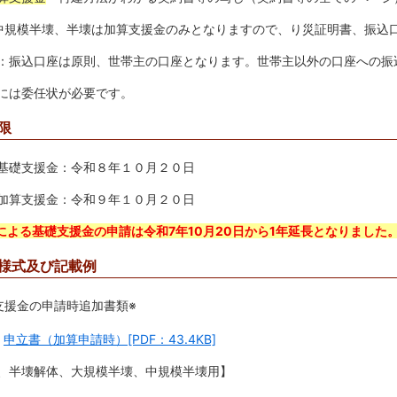
模半壊、半壊は加算支援金のみとなりますので、り災証明書、振込口
込口座は原則、世帯主の口座となります。世帯主以外の口座への振
委任状が必要です。
限
支援金：令和８年１０月２０日
支援金：令和９年１０月２０日
による基礎支援金の申請は令和7年10月20日から1年延長となりました
様式及び記載例
支援金の申請時追加書類※
申立書（加算申請時）[PDF：43.4KB]
、半壊解体、大規模半壊、中規模半壊用】