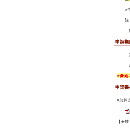
※中規
注：振
には
申請期
基礎
加算
※豪雨
申請書
※加算
【全壊