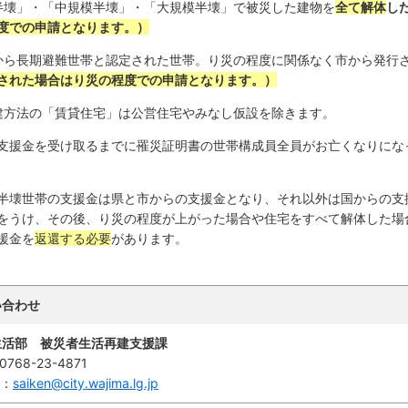
半壊」・「中規模半壊」・「大規模半壊」で被災した建物を
全て解体
し
度での申請となります。）
から長期避難世帯と認定された世帯。り災の程度に関係なく市から発行
された場合はり災の程度での申請となります。）
建方法の「賃貸住宅」は公営住宅やみなし仮設を除きます。
支援金を受け取るまでに罹災証明書の世帯構成員全員がお亡くなりにな
半壊世帯の支援金は県と市からの支援金となり、それ以外は国からの支
をうけ、その後、り災の程度が上がった場合や住宅をすべて解体した場
援金を
返還する必要
があります。
い合わせ
生活部 被災者生活再建支援課
0768-23-4871
l：
saiken@city.wajima.lg.jp