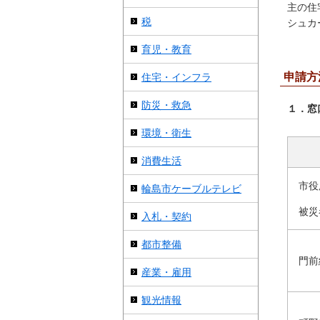
主の住
税
シュカ
育児・教育
申請方
住宅・インフラ
防災・救急
１．窓
環境・衛生
消費生活
市役
輪島市ケーブルテレビ
被災
入札・契約
都市整備
門前
産業・雇用
観光情報