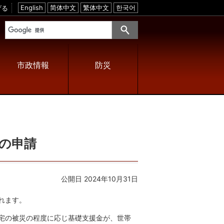
げる
E
简
繁
한
n
体
体
국
g
中
中
어
l
文
文
i
s
h
市政情報
防災
の申請
公開日 2024年10月31日
れます。
宅の被災の程度に応じ基礎支援金が、世帯