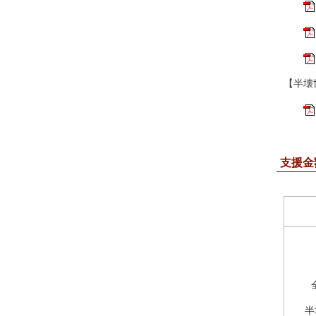
【半壊
支援金
半