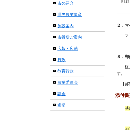
町野
市の紹介
世界農業遺産
２．マ
施設案内
マイナ
市役所ご案内
広報・広聴
３．郵
行政
様式を
教育行政
す
農業委員会
【郵送
議会
添付書
選挙
基
≪半
加