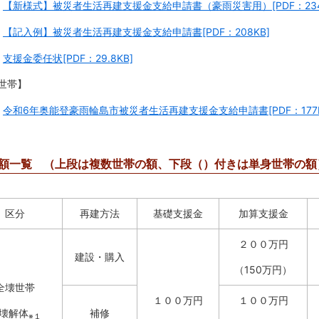
【新様式】被災者生活再建支援金支給申請書（豪雨災害用）[PDF：234
【記入例】被災者生活再建支援金支給申請書[PDF：208KB]
支援金委任状[PDF：29.8KB]
世帯】
令和6年奥能登豪雨輪島市被災者生活再建支援金支給申請書[PDF：177K
額一覧 （上段は複数世帯の額、下段（）付きは単身世帯の額
区分
再建方法
基礎支援金
加算支援金
２００万円
建設・購入
（150万円）
全壊世帯
１００万円
１００万円
壊解体
補修
※１