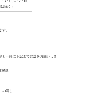
 13：00～17：00
日は除く）
ます。
類と一緒に下記まで郵送をお願いしま
支援課
）の写し
）