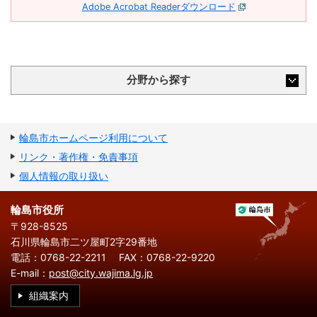
Adobe Acrobat Readerダウンロード
防災
防災・救急
分野から探す
輪島市ホームページ利用について
リンク・著作権・免責事項
個人情報の取り扱い
輪島市役所
〒928-8525
石川県輪島市二ツ屋町2字29番地
電話：0768-22-2211
FAX：0768-22-9220
E-mail：
post@city.wajima.lg.jp
組織案内