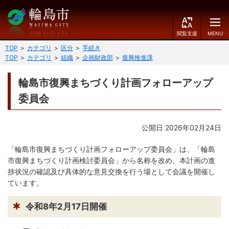
閲
M
覧
E
文字の大きさ
支
N
TOP
カテゴリ
区分
手続き
援
U
TOP
カテゴリ
組織
企画財政部
復興推進課
小
中
大
輪島市復興まちづくり計画フォローアップ
くらしのガイド
背景色
委員会
届出・登録・証明
保険・年金・介護
黒
青
白
福祉
健康・予防
公開日 2026年02月24日
ふりがなをつける
「輪島市復興まちづくり計画フォローアップ委員会」は、「輪島
税
育児・教育
市復興まちづくり計画検討委員会」から名称を改め、本計画の進
読み上げる
住宅・インフラ
環境・衛生
捗状況の確認及び具体的な意見交換を行う場として会議を開催し
ています。
言語を変更する
消費生活
輪島市ケーブルテレビ
令和8年2月17日開催
E
简
移住・定住
n
体
g
中