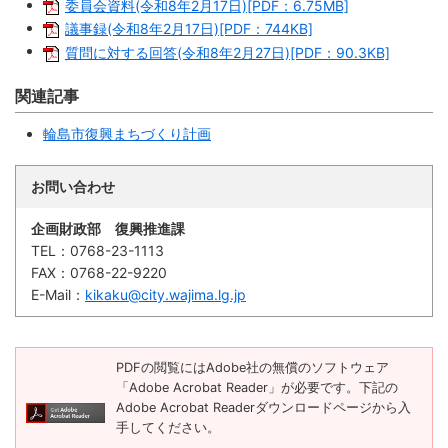
繁
한
委員会資料(令和8年2月17日)[PDF：6.75MB]
l
文
事業者の方へ
体
국
i
議事録(令和8年2月17日)[PDF：744KB]
中
어
s
文
h
質問に対する回答(令和8年2月27日)[PDF：90.3KB]
税
入札・契約
関連記事
都市整備
産業・雇用
輪島市復興まちづくり計画
観光・文化
お問い合わせ
観光情報
市の紹介
企画財政部 復興推進課
世界農業遺産
施設案内
TEL：
0768-23-1113
FAX：
0768-22-9220
市政情報
E-Mail：
kikaku@city.wajima.lg.jp
市役所ご案内
広報・広聴
行政
教育行政
PDFの閲覧にはAdobe社の無償のソフトウェア
「Adobe Acrobat Reader」が必要です。下記の
農業委員会
議会
Adobe Acrobat Readerダウンロードページから入
手してください。
選挙