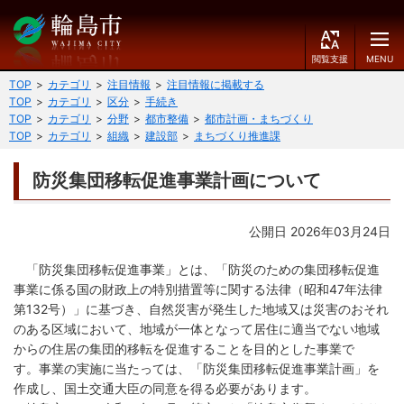
閲
M
覧
E
文字の大きさ
支
N
TOP
カテゴリ
注目情報
注目情報に掲載する
援
U
TOP
カテゴリ
区分
手続き
小
中
大
TOP
カテゴリ
分野
都市整備
都市計画・まちづくり
TOP
カテゴリ
組織
建設部
まちづくり推進課
くらしのガイド
背景色
防災集団移転促進事業計画について
届出・登録・証明
保険・年金・介護
黒
青
白
福祉
健康・予防
公開日 2026年03月24日
ふりがなをつける
税
育児・教育
「防災集団移転促進事業」とは、「防災のための集団移転促進
読み上げる
事業に係る国の財政上の特別措置等に関する法律（昭和47年法律
住宅・インフラ
環境・衛生
第132号）」に基づき、自然災害が発生した地域又は災害のおそれ
のある区域において、地域が一体となって居住に適当でない地域
言語を変更する
消費生活
輪島市ケーブルテレビ
からの住居の集団的移転を促進することを目的とした
事業で
す。
事業の実施に当たっては、「防災集団移転促進事業計画」を
E
简
移住・定住
n
体
作成し、国土交通大臣の同意を得る必要があります。
g
中