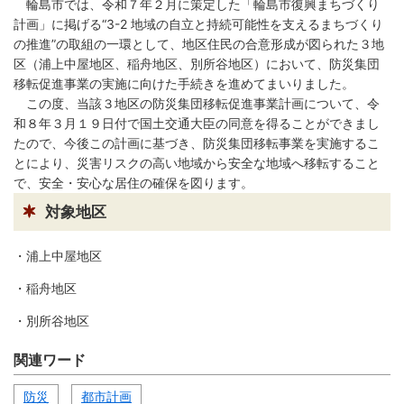
繁
한
輪島市では、令和７年２月に策定した「輪島市復興まちづくり
l
文
事業者の方へ
体
국
i
計画」に掲げる“3-2 地域の自立と持続可能性を支えるまちづくり
中
어
s
文
の推進”の取組の一環として、地区住民の合意形成が図られた３地
h
税
入札・契約
区（浦上中屋地区、稲舟地区、別所谷地区）において、防災集団
移転促進事業の実施に向けた手続きを進めてまいりました。
都市整備
産業・雇用
この度、当該３地区の防災集団移転促進事業計画について、令
和８年３月１９日付で国土交通大臣の同意を得ることができまし
観光・文化
たので、今後この計画に基づき、防災集団移転事業を実施するこ
とにより、災害リスクの高い地域から安全な地域へ移転すること
観光情報
市の紹介
で、安全・安心な居住の確保を図ります。
世界農業遺産
施設案内
対象地区
市政情報
・浦上中屋地区
市役所ご案内
広報・広聴
・稲舟地区
・別所谷地区
行政
教育行政
関連ワード
農業委員会
議会
防災
都市計画
選挙