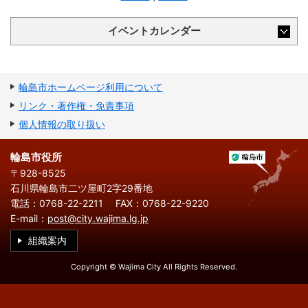
繁
한
l
文
事業者の方へ
体
국
i
中
어
s
文
イベントカレンダー
h
税
入札・契約
都市整備
産業・雇用
輪島市ホームページ利用について
観光・文化
リンク・著作権・免責事項
個人情報の取り扱い
観光情報
市の紹介
輪島市役所
世界農業遺産
施設案内
〒928-8525
石川県輪島市二ツ屋町2字29番地
市政情報
電話：0768-22-2211
FAX：0768-22-9220
市役所ご案内
広報・広聴
E-mail：
post@city.wajima.lg.jp
組織案内
行政
教育行政
Copyright © Wajima City All Rights Reserved.
農業委員会
議会
選挙