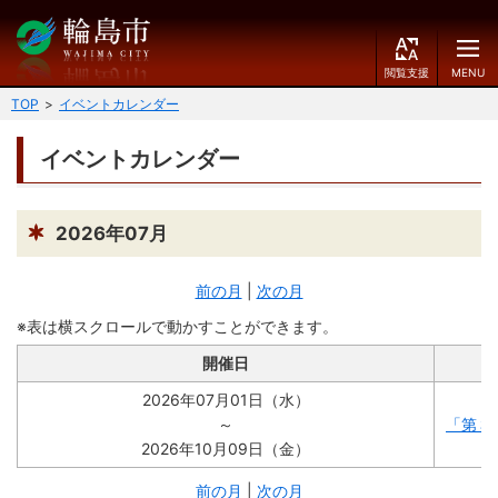
閲
M
覧
E
文字の大きさ
支
N
TOP
イベントカレンダー
援
U
小
中
大
イベントカレンダー
くらしのガイド
背景色
届出・登録・証明
保険・年金・介護
黒
青
白
2026年07月
福祉
健康・予防
前の月
|
次の月
ふりがなをつける
税
育児・教育
※表は横スクロールで動かすことができます。
読み上げる
開催日
住宅・インフラ
環境・衛生
2026年07月01日（水）
言語を変更する
消費生活
輪島市ケーブルテレビ
～
「第３
2026年10月09日（金）
E
简
移住・定住
n
体
前の月
|
次の月
g
中