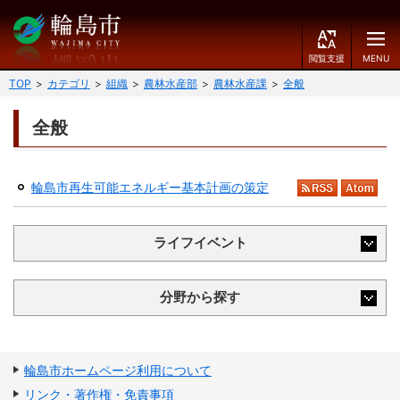
閲
M
覧
E
文字の大きさ
支
N
TOP
カテゴリ
組織
農林水産部
農林水産課
全般
援
U
小
中
大
全般
くらしのガイド
背景色
届出・登録・証明
保険・年金・介護
黒
青
白
輪島市再生可能エネルギー基本計画の策定
RSS
Atom
福祉
健康・予防
ふりがなをつける
ライフイベント
税
育児・教育
読み上げる
分野から探す
住宅・インフラ
環境・衛生
言語を変更する
消費生活
輪島市ケーブルテレビ
輪島市ホームページ利用について
E
简
移住・定住
n
体
リンク・著作権・免責事項
g
中