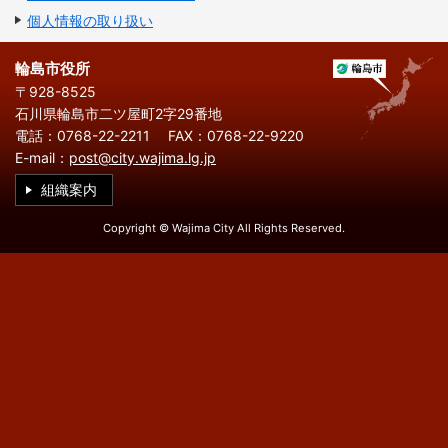
繁
한
l
文
事業者の方へ
体
국
個人情報の取り扱い
i
中
어
s
文
h
税
入札・契約
輪島市役所
〒928-8525
都市整備
産業・雇用
石川県輪島市二ツ屋町2字29番地
電話：0768-22-2211
FAX：0768-22-9220
観光・文化
E-mail：
post@city.wajima.lg.jp
観光情報
市の紹介
組織案内
Copyright © Wajima City All Rights Reserved.
世界農業遺産
施設案内
市政情報
市役所ご案内
広報・広聴
行政
教育行政
農業委員会
議会
選挙