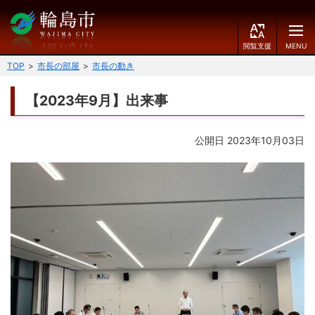
閲
M
覧
E
文字の大きさ
支
N
TOP
市長の部屋
市長の動き
援
U
小
中
大
【2023年9月】出来事
くらしのガイド
背景色
公開日 2023年10月03日
届出・登録・証明
保険・年金・介護
黒
青
白
福祉
健康・予防
ふりがなをつける
税
育児・教育
読み上げる
住宅・インフラ
環境・衛生
言語を変更する
消費生活
輪島市ケーブルテレビ
E
简
移住・定住
n
体
g
中