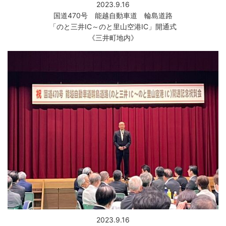
2023.9.16
国道470号 能越自動車道 輪島道路
「のと三井IC～のと里山空港IC」開通式
《三井町地内》
2023.9.16