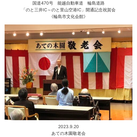
国道470号 能越自動車道 輪島道路
「のと三井IC～のと里山空港IC」開通記念祝賀会
《輪島市文化会館》
2023.9.20
あての木園敬老会