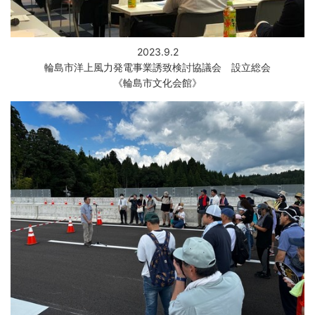
防災
2023.9.2
防災・救急
輪島市洋上風力発電事業誘致検討協議会 設立総会
《輪島市文化会館》