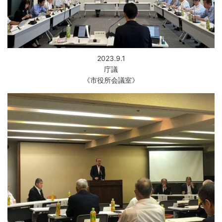
繁
한
l
文
事業者の方へ
体
국
i
中
어
s
文
h
税
入札・契約
都市整備
産業・雇用
2023.9.1
庁議
観光・文化
《市役所会議室》
観光情報
市の紹介
世界農業遺産
施設案内
市政情報
市役所ご案内
広報・広聴
行政
教育行政
農業委員会
議会
選挙