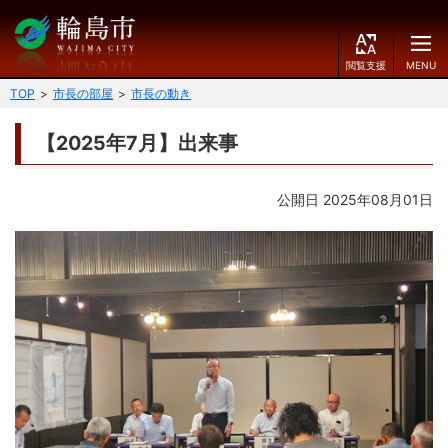
閲
M
覧
E
文字の大きさ
支
N
TOP
市長の部屋
市長の動き
援
U
小
中
大
【2025年7月】出来事
くらしのガイド
背景色
公開日 2025年08月01日
届出・登録・証明
保険・年金・介護
黒
青
白
福祉
健康・予防
ふりがなをつける
税
育児・教育
読み上げる
住宅・インフラ
環境・衛生
言語を変更する
消費生活
輪島市ケーブルテレビ
E
简
移住・定住
n
体
g
中