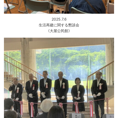
防災
2025.7.6
防災・救急
生活再建に関する懇談会
《大屋公民館》