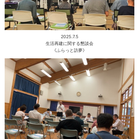
繁
한
l
文
事業者の方へ
体
국
i
中
어
s
文
h
税
入札・契約
都市整備
産業・雇用
2025.7.5
生活再建に関する懇談会
観光・文化
《ふらっと訪夢》
観光情報
市の紹介
世界農業遺産
施設案内
市政情報
市役所ご案内
広報・広聴
行政
教育行政
農業委員会
議会
選挙