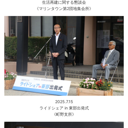
生活再建に関する懇談会
《マリンタウン第2団地集会所》
2025.7.15
ライドシェア in 東部出発式
《町野支所》