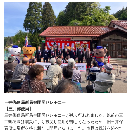
三井郵便局新局舎開局セレモニー
【三井郵便局】
三井郵便局新局舎開局セレモニーが執り行われました。以前の三
井郵便局は震災により被災し使用が難しくなったため、旧三井保
育所に場所を移し新たに開局となりました。市長は祝辞を述べた