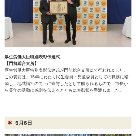
繁
한
l
文
事業者の方へ
体
국
i
中
어
s
文
h
税
入札・契約
都市整備
産業・雇用
観光・文化
厚生労働大臣特別表彰伝達式
観光情報
市の紹介
【門前総合支所】
厚生労働大臣特別表彰伝達式が門前総合支所にて行われました。
世界農業遺産
施設案内
この表彰は、15年にわたり民生委員・児童委員としての職務に精
市政情報
励し、地域福祉の向上に寄与したとして贈られるもので、市長か
ら長年の活動に感謝を伝えるとともに表彰状を手渡しました。
市役所ご案内
広報・広聴
行政
教育行政
農業委員会
議会
5月6日
選挙