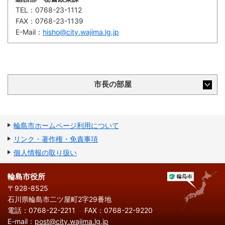
TEL：
0768-23-1112
FAX：
0768-23-1139
E-Mail：
hisho@city.wajima.lg.jp
市長の部屋
輪島市ホームページ利用について
リンク・著作権・免責事項
個人情報の取り扱い
輪島市役所
〒928-8525
石川県輪島市二ツ屋町2字29番地
電話：0768-22-2211
FAX：0768-22-9220
E-mail：
post@city.wajima.lg.jp