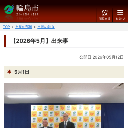
閲
M
覧
E
文字の大きさ
支
N
TOP
市長の部屋
市長の動き
援
U
小
中
大
【2026年5月】出来事
くらしのガイド
背景色
公開日 2026年05月12日
届出・登録・証明
保険・年金・介護
黒
青
白
福祉
健康・予防
5月1日
ふりがなをつける
税
育児・教育
読み上げる
住宅・インフラ
環境・衛生
言語を変更する
消費生活
輪島市ケーブルテレビ
E
简
移住・定住
n
体
g
中