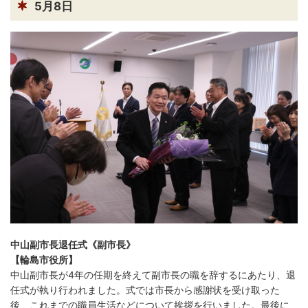
5月8日
中山副市長退任式《副市長》
【輪島市役所】
中山副市長が4年の任期を終えて副市長の職を辞するにあたり、退
任式が執り行われました。式では市長から感謝状を受け取った
後、これまでの職員生活などについて挨拶を行いました。最後に