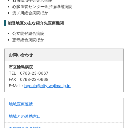
石川県済生会金沢病院
心臓血管センター金沢循環器病院
浅ノ川総合病院ほか
能登地区の主な紹介先医療機関
公立能登総合病院
恵寿総合病院ほか
お問い合わせ
市立輪島病院
TEL：
0768-23-0667
FAX：
0768-23-0668
E-Mail：
byouin@city.wajima.lg.jp
地域医療連携
地域との連携窓口