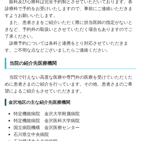
眼科及び心療科は完全予約制とさせていただいております。各
体
국
i
中
어
診療科で予約をお受けいたしますので、事前にご連絡いただきま
s
文
h
すようお願いいたします。
また、患者さまをご紹介いただく際に担当医師の指定がないと
きなど、予約外の取扱いとさせていただく場合もありますのでご
了承ください。
診療予約については各科と連携をとり対応させていただきま
す。ご不明な点などございましたらご連絡ください。
当院の紹介先医療機関
当院で行えない高度な医療や専門外の医療を受けていただくた
めに患者さまのご紹介を行っています。その他、患者さまのご希
望によるご紹介もさせていただきます。
金沢地区の主な紹介先医療機関
特定機能病院 金沢大学附属病院
特定機能病院 金沢医科大学病院
国立病院機構 金沢医療センター
石川県立中央病院