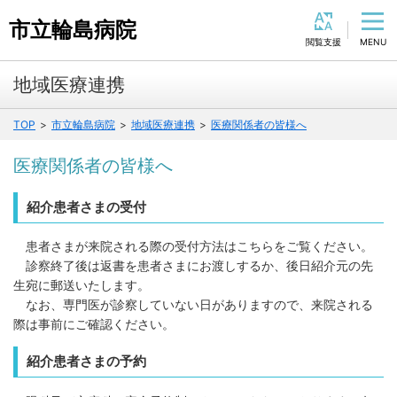
市立輪島病院
閲
M
覧
E
支
N
文字の大きさ
援
U
診療のご案内
健診・人間ドック
地域医療連携
小
中
大
地域医療連携
当院の取り組み
TOP
市立輪島病院
地域医療連携
医療関係者の皆様へ
背景色
手続き・採用情報
病院の紹介
医療関係者の皆様へ
黒
青
白
紹介患者さまの受付
ふりがなをつける
患者さまが来院される際の受付方法はこちらをご覧ください。
診察終了後は返書を患者さまにお渡しするか、後日紹介元の先
読み上げる
生宛に郵送いたします。
なお、専門医が診察していない日がありますので、来院される
言語を変更する
際は事前にご確認ください。
E
简
紹介患者さまの予約
n
体
g
中
繁
한
l
文