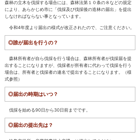
繁
한
森林の立木を伐採する場合には、森林法第１０条の８などの規定
l
文
事業者の方へ
体
국
i
により、あらかじめ市に「伐採及び伐採後の造林の届出」を提出
中
어
s
文
しなければならない事となっています。
h
税
入札・契約
令和4年度より届出の様式が改正されたので、ご注意ください。
都市整備
産業・雇用
◎誰が届出を行うの？
観光・文化
森林所有者が自ら伐採を行う場合は、森林所有者が伐採届を提
観光情報
市の紹介
出することになりますが、伐採者が所有者に代わって伐採を行う
場合は、所有者と伐採者の連名で提出することになります。（様
世界農業遺産
施設案内
式参照）
市政情報
◎届出の時期はいつ？
市役所ご案内
広報・広聴
伐採を始める90日から30日前までです。
行政
教育行政
◎届出の提出先は？
農業委員会
議会
選挙