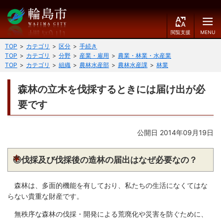
閲
M
覧
E
文字の大きさ
支
N
TOP
カテゴリ
区分
手続き
援
U
TOP
カテゴリ
分野
産業・雇用
農業・林業・水産業
小
中
大
TOP
カテゴリ
組織
農林水産部
農林水産課
林業
くらしのガイド
背景色
森林の立木を伐採するときには届け出が必
届出・登録・証明
保険・年金・介護
黒
青
白
要です
福祉
健康・予防
ふりがなをつける
公開日 2014年09月19日
税
育児・教育
読み上げる
◎伐採及び伐採後の造林の届出はなぜ必要なの？
住宅・インフラ
環境・衛生
言語を変更する
森林は、多面的機能を有しており、私たちの生活になくてはな
消費生活
輪島市ケーブルテレビ
らない貴重な財産です。
E
简
移住・定住
n
体
無秩序な森林の伐採・開発による荒廃化や災害を防ぐために、
g
中