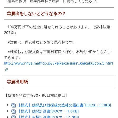
輪島市役所 産業部農林水産課 に提出してください。
防災
◎届出をしないとどうなるの？
防災・救急
100万円以下の罰金に処せられることがあります。（森林法第
207条）
※対象は、保安林などを除く民有林です。
※様式および記入例は市町村窓口のほか、林野庁HPからも入手
できます。
http://www.rinya.maff.go.jp/j/keikaku/sinrin_keikaku/con_5.html
◎届出用紙
【伐採を開始する30～90日前に提出】
【様式】伐採及び伐採後の造林の届出書[DOCX：11.1KB]
【様式】伐採計画書[DOCX：11.6KB]
【様式】造林計画書[DOCX：12.7KB]