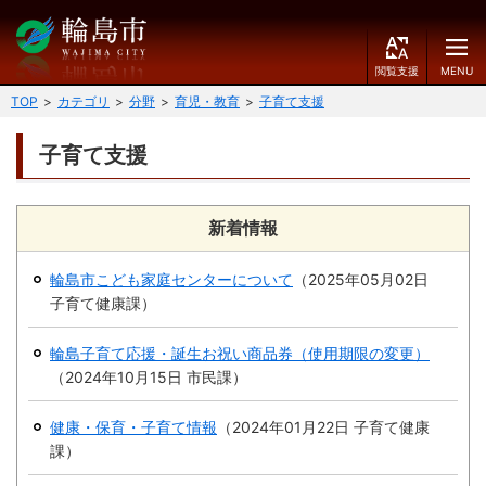
閲
M
覧
E
文字の大きさ
支
N
TOP
カテゴリ
分野
育児・教育
子育て支援
援
U
小
中
大
子育て支援
くらしのガイド
背景色
届出・登録・証明
保険・年金・介護
黒
青
白
新着情報
福祉
健康・予防
輪島市こども家庭センターについて
（
2025年05月02日
ふりがなをつける
子育て健康課
）
税
育児・教育
読み上げる
輪島子育て応援・誕生お祝い商品券（使用期限の変更）
住宅・インフラ
環境・衛生
（
2024年10月15日
市民課
）
言語を変更する
消費生活
輪島市ケーブルテレビ
健康・保育・子育て情報
（
2024年01月22日
子育て健康
E
課
）
简
移住・定住
n
体
g
中