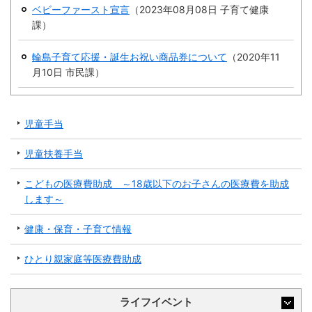
繁
한
l
文
ベビーファースト宣言
（
2023年08月08日
子育て健康
事業者の方へ
体
국
i
中
어
課
）
s
文
h
税
入札・契約
輪島子育て応援・誕生お祝い商品券について
（
2020年11
都市整備
産業・雇用
月10日
市民課
）
観光・文化
児童手当
観光情報
市の紹介
児童扶養手当
世界農業遺産
施設案内
こどもの医療費助成 ～18歳以下のお子さんの医療費を助成
市政情報
します～
市役所ご案内
広報・広聴
健康・保育・子育て情報
行政
教育行政
ひとり親家庭等医療費助成
農業委員会
議会
ライフイベント
選挙