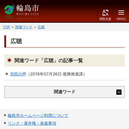
閲
M
覧
E
文字の大きさ
支
N
TOP
関連ワード
広聴
援
U
小
中
大
広聴
くらしのガイド
背景色
届出・登録・証明
保険・年金・介護
黒
青
白
関連ワード「広聴」の記事一覧
福祉
健康・予防
市民の声
（
2018年07月26日
復興推進課
）
ふりがなをつける
税
育児・教育
関連ワード
読み上げる
住宅・インフラ
環境・衛生
言語を変更する
消費生活
輪島市ケーブルテレビ
輪島市ホームページ利用について
E
简
移住・定住
リンク・著作権・免責事項
n
体
g
中