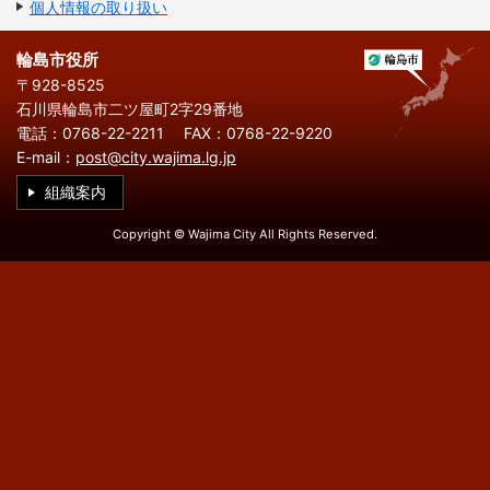
繁
한
個人情報の取り扱い
l
文
事業者の方へ
体
국
i
中
어
s
文
h
輪島市役所
税
入札・契約
〒928-8525
石川県輪島市二ツ屋町2字29番地
都市整備
産業・雇用
電話：0768-22-2211
FAX：0768-22-9220
E-mail：
post@city.wajima.lg.jp
観光・文化
組織案内
観光情報
市の紹介
Copyright © Wajima City All Rights Reserved.
世界農業遺産
施設案内
市政情報
市役所ご案内
広報・広聴
行政
教育行政
農業委員会
議会
選挙