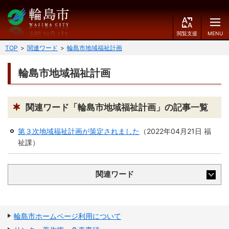
閲
M
覧
E
文字の大きさ
支
N
TOP
関連ワード
輪島市地域福祉計画
援
U
小
中
大
輪島市地域福祉計画
くらしのガイド
背景色
届出・登録・証明
保険・年金・介護
黒
青
白
関連ワード「輪島市地域福祉計画」の記事一覧
福祉
健康・予防
第３次地域福祉計画が策定されました
（
2022年04月21日
福
ふりがなをつける
祉課
）
税
育児・教育
読み上げる
住宅・インフラ
環境・衛生
関連ワード
言語を変更する
消費生活
輪島市ケーブルテレビ
E
简
移住・定住
輪島市ホームページ利用について
n
体
g
中