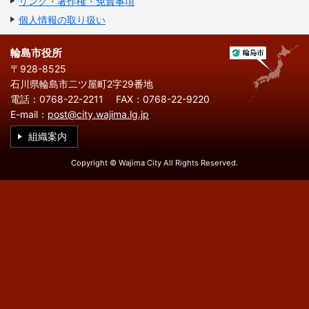
リンク・著作権・免責事項
繁
한
l
文
事業者の方へ
体
국
i
個人情報の取り扱い
中
어
s
文
h
税
入札・契約
輪島市役所
〒928-8525
都市整備
産業・雇用
石川県輪島市二ツ屋町2字29番地
電話：0768-22-2211
FAX：0768-22-9220
観光・文化
E-mail：
post@city.wajima.lg.jp
観光情報
市の紹介
組織案内
世界農業遺産
施設案内
Copyright © Wajima City All Rights Reserved.
市政情報
市役所ご案内
広報・広聴
行政
教育行政
農業委員会
議会
選挙