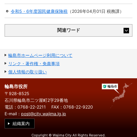
繁
한
l
文
事業者の方へ
体
국
i
中
어
令和5・6年度国民健康保険税
（
2026年04月01日
税務課
）
s
文
h
税
入札・契約
関連ワード
都市整備
産業・雇用
観光・文化
輪島市ホームページ利用について
観光情報
市の紹介
リンク・著作権・免責事項
世界農業遺産
施設案内
個人情報の取り扱い
市政情報
輪島市役所
〒928-8525
市役所ご案内
広報・広聴
石川県輪島市二ツ屋町2字29番地
電話：0768-22-2211
FAX：0768-22-9220
行政
教育行政
E-mail：
post@city.wajima.lg.jp
農業委員会
議会
組織案内
Copyright © Wajima City All Rights Reserved.
選挙