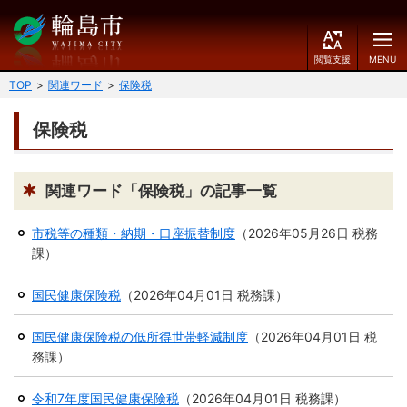
閲
M
覧
E
文字の大きさ
支
N
TOP
関連ワード
保険税
援
U
小
中
大
保険税
くらしのガイド
背景色
届出・登録・証明
保険・年金・介護
黒
青
白
関連ワード「保険税」の記事一覧
福祉
健康・予防
市税等の種類・納期・口座振替制度
（
2026年05月26日
税務
ふりがなをつける
課
）
税
育児・教育
読み上げる
国民健康保険税
（
2026年04月01日
税務課
）
住宅・インフラ
環境・衛生
言語を変更する
国民健康保険税の低所得世帯軽減制度
（
2026年04月01日
税
消費生活
輪島市ケーブルテレビ
務課
）
E
简
移住・定住
n
体
令和7年度国民健康保険税
（
2026年04月01日
税務課
）
g
中