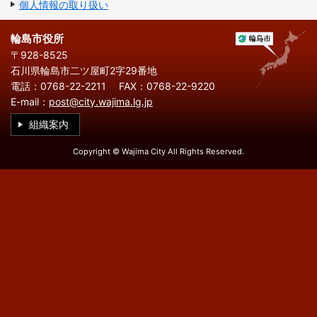
繁
한
個人情報の取り扱い
l
文
事業者の方へ
体
국
i
中
어
s
文
h
輪島市役所
税
入札・契約
〒928-8525
石川県輪島市二ツ屋町2字29番地
都市整備
産業・雇用
電話：0768-22-2211
FAX：0768-22-9220
E-mail：
post@city.wajima.lg.jp
観光・文化
組織案内
観光情報
市の紹介
Copyright © Wajima City All Rights Reserved.
世界農業遺産
施設案内
市政情報
市役所ご案内
広報・広聴
行政
教育行政
農業委員会
議会
選挙