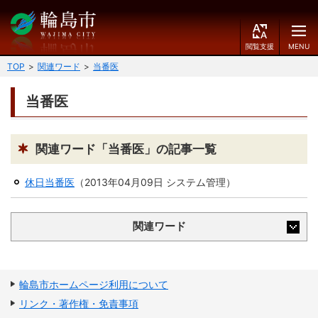
閲
M
覧
E
文字の大きさ
支
N
TOP
関連ワード
当番医
援
U
小
中
大
当番医
くらしのガイド
背景色
届出・登録・証明
保険・年金・介護
黒
青
白
関連ワード「当番医」の記事一覧
福祉
健康・予防
休日当番医
（
2013年04月09日
システム管理
）
ふりがなをつける
税
育児・教育
関連ワード
読み上げる
住宅・インフラ
環境・衛生
言語を変更する
消費生活
輪島市ケーブルテレビ
輪島市ホームページ利用について
E
简
移住・定住
リンク・著作権・免責事項
n
体
g
中