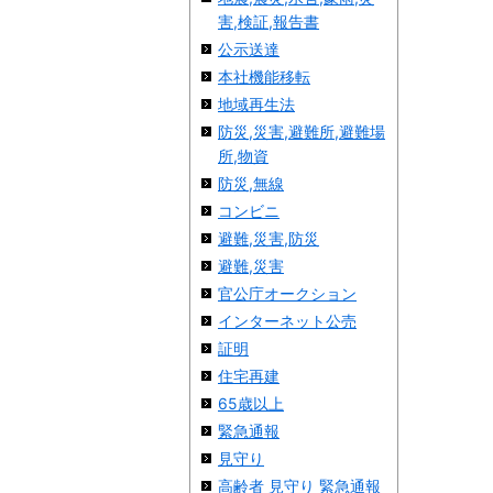
害,検証,報告書
公示送達
本社機能移転
地域再生法
防災,災害,避難所,避難場
所,物資
防災,無線
コンビニ
避難,災害,防災
避難,災害
官公庁オークション
インターネット公売
証明
住宅再建
65歳以上
緊急通報
見守り
高齢者 見守り 緊急通報