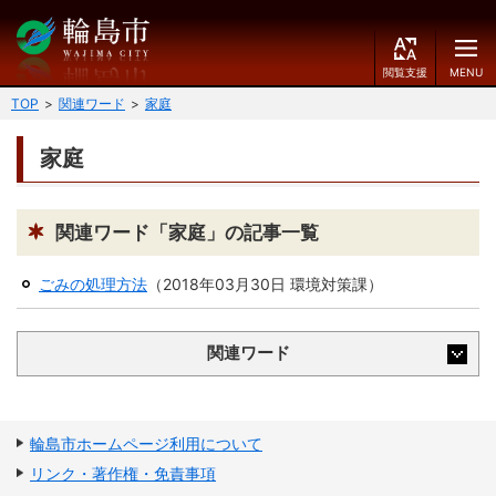
閲
M
覧
E
文字の大きさ
支
N
TOP
関連ワード
家庭
援
U
小
中
大
家庭
くらしのガイド
背景色
届出・登録・証明
保険・年金・介護
黒
青
白
関連ワード「家庭」の記事一覧
福祉
健康・予防
ごみの処理方法
（
2018年03月30日
環境対策課
）
ふりがなをつける
税
育児・教育
関連ワード
読み上げる
住宅・インフラ
環境・衛生
言語を変更する
消費生活
輪島市ケーブルテレビ
輪島市ホームページ利用について
E
简
移住・定住
リンク・著作権・免責事項
n
体
g
中