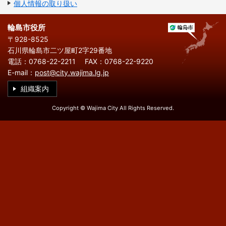
繁
한
個人情報の取り扱い
l
文
事業者の方へ
体
국
i
中
어
s
文
h
輪島市役所
税
入札・契約
〒928-8525
石川県輪島市二ツ屋町2字29番地
都市整備
産業・雇用
電話：0768-22-2211
FAX：0768-22-9220
E-mail：
post@city.wajima.lg.jp
観光・文化
組織案内
観光情報
市の紹介
Copyright © Wajima City All Rights Reserved.
世界農業遺産
施設案内
市政情報
市役所ご案内
広報・広聴
行政
教育行政
農業委員会
議会
選挙