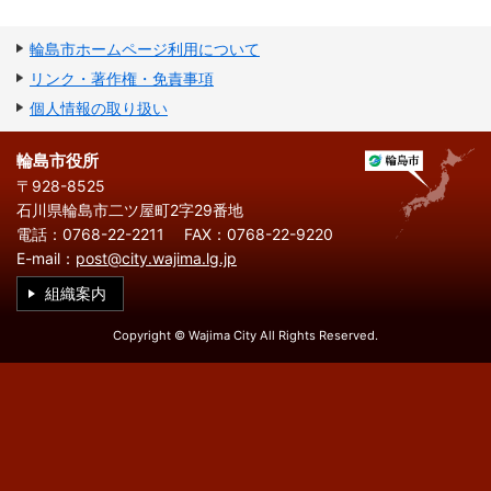
繁
한
l
文
事業者の方へ
体
국
i
中
어
s
文
輪島市ホームページ利用について
h
税
入札・契約
リンク・著作権・免責事項
個人情報の取り扱い
都市整備
産業・雇用
観光・文化
輪島市役所
〒928-8525
観光情報
市の紹介
石川県輪島市二ツ屋町2字29番地
電話：0768-22-2211
FAX：0768-22-9220
世界農業遺産
施設案内
E-mail：
post@city.wajima.lg.jp
組織案内
市政情報
Copyright © Wajima City All Rights Reserved.
市役所ご案内
広報・広聴
行政
教育行政
農業委員会
議会
選挙