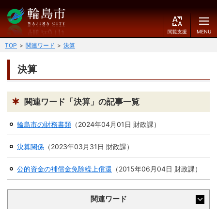
閲
M
覧
E
文字の大きさ
支
N
TOP
関連ワード
決算
援
U
小
中
大
決算
くらしのガイド
背景色
届出・登録・証明
保険・年金・介護
黒
青
白
関連ワード「決算」の記事一覧
福祉
健康・予防
輪島市の財務書類
（
2024年04月01日
財政課
）
ふりがなをつける
税
育児・教育
決算関係
（
2023年03月31日
財政課
）
読み上げる
住宅・インフラ
環境・衛生
公的資金の補償金免除繰上償還
（
2015年06月04日
財政課
）
言語を変更する
消費生活
輪島市ケーブルテレビ
関連ワード
E
简
移住・定住
n
体
g
中