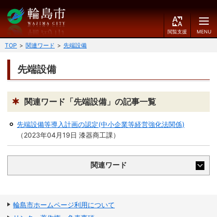
閲
M
覧
E
文字の大きさ
支
N
TOP
関連ワード
先端設備
援
U
小
中
大
先端設備
くらしのガイド
背景色
届出・登録・証明
保険・年金・介護
黒
青
白
関連ワード「先端設備」の記事一覧
福祉
健康・予防
先端設備等導入計画の認定(中小企業等経営強化法関係)
ふりがなをつける
（
2023年04月19日
漆器商工課
）
税
育児・教育
読み上げる
住宅・インフラ
環境・衛生
関連ワード
言語を変更する
消費生活
輪島市ケーブルテレビ
E
简
移住・定住
輪島市ホームページ利用について
n
体
g
中