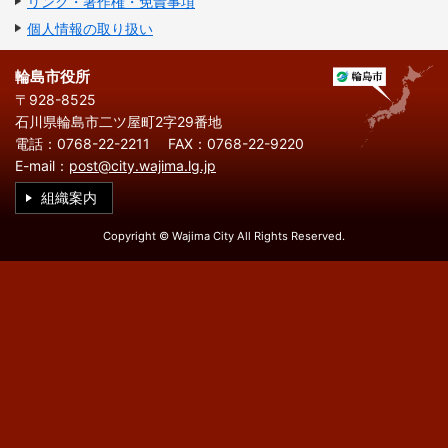
リンク・著作権・免責事項
繁
한
l
文
事業者の方へ
体
국
i
個人情報の取り扱い
中
어
s
文
h
税
入札・契約
輪島市役所
〒928-8525
都市整備
産業・雇用
石川県輪島市二ツ屋町2字29番地
電話：0768-22-2211
FAX：0768-22-9220
観光・文化
E-mail：
post@city.wajima.lg.jp
観光情報
市の紹介
組織案内
世界農業遺産
施設案内
Copyright © Wajima City All Rights Reserved.
市政情報
市役所ご案内
広報・広聴
行政
教育行政
農業委員会
議会
選挙