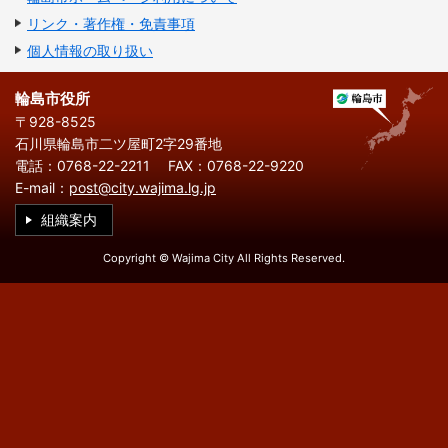
繁
한
l
文
事業者の方へ
体
국
i
リンク・著作権・免責事項
中
어
s
文
個人情報の取り扱い
h
税
入札・契約
輪島市役所
都市整備
産業・雇用
〒928-8525
石川県輪島市二ツ屋町2字29番地
観光・文化
電話：0768-22-2211
FAX：0768-22-9220
E-mail：
観光情報
post@city.wajima.lg.jp
市の紹介
組織案内
世界農業遺産
施設案内
Copyright © Wajima City All Rights Reserved.
市政情報
市役所ご案内
広報・広聴
行政
教育行政
農業委員会
議会
選挙