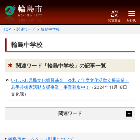
閲
M
覧
E
文字の大きさ
支
N
TOP
関連ワード
輪島中学校
援
U
小
中
大
輪島中学校
くらしのガイド
背景色
届出・登録・証明
保険・年金・介護
黒
青
白
関連ワード「輪島中学校」の記事一覧
福祉
健康・予防
いしかわ県民文化振興基金 令和７年度文化活動支援事業・
ふりがなをつける
若手芸術家活動支援事業 事業募集中！
（
2024年11月18日
税
育児・教育
文化課
）
読み上げる
住宅・インフラ
環境・衛生
関連ワード
言語を変更する
消費生活
輪島市ケーブルテレビ
E
简
移住・定住
n
体
g
中
輪島市ホームページ利用について