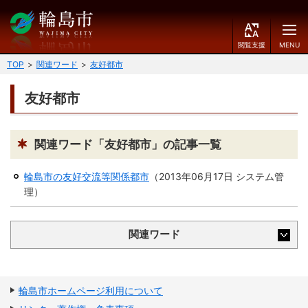
閲
M
覧
E
文字の大きさ
支
N
TOP
関連ワード
友好都市
援
U
小
中
大
友好都市
くらしのガイド
背景色
届出・登録・証明
保険・年金・介護
黒
青
白
関連ワード「友好都市」の記事一覧
福祉
健康・予防
輪島市の友好交流等関係都市
（
2013年06月17日
システム管
ふりがなをつける
理
）
税
育児・教育
読み上げる
住宅・インフラ
環境・衛生
関連ワード
言語を変更する
消費生活
輪島市ケーブルテレビ
E
简
移住・定住
輪島市ホームページ利用について
n
体
g
中