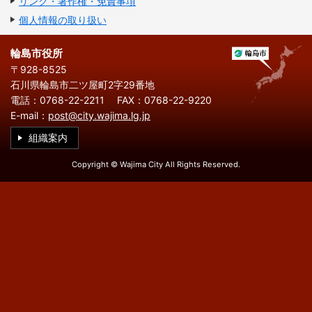
リンク・著作権・免責事項
繁
한
l
文
事業者の方へ
体
국
i
個人情報の取り扱い
中
어
s
文
h
税
入札・契約
輪島市役所
〒928-8525
都市整備
産業・雇用
石川県輪島市二ツ屋町2字29番地
電話：0768-22-2211
FAX：0768-22-9220
観光・文化
E-mail：
post@city.wajima.lg.jp
観光情報
市の紹介
組織案内
世界農業遺産
施設案内
Copyright © Wajima City All Rights Reserved.
市政情報
市役所ご案内
広報・広聴
行政
教育行政
農業委員会
議会
選挙