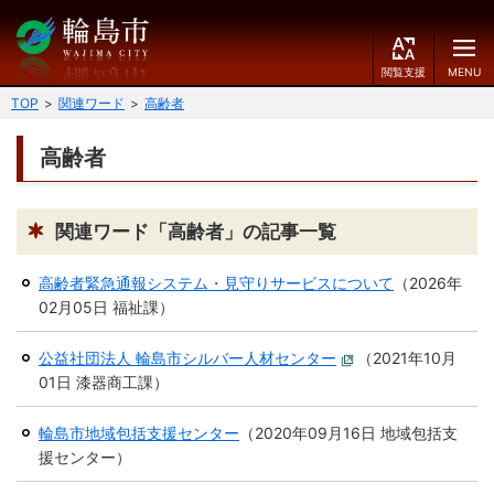
閲
M
覧
E
文字の大きさ
支
N
TOP
関連ワード
高齢者
援
U
小
中
大
高齢者
くらしのガイド
背景色
届出・登録・証明
保険・年金・介護
黒
青
白
関連ワード「高齢者」の記事一覧
福祉
健康・予防
高齢者緊急通報システム・見守りサービスについて
（
2026年
ふりがなをつける
02月05日
福祉課
）
税
育児・教育
読み上げる
公益社団法人 輪島市シルバー人材センター
（
2021年10月
住宅・インフラ
環境・衛生
01日
漆器商工課
）
言語を変更する
消費生活
輪島市ケーブルテレビ
輪島市地域包括支援センター
（
2020年09月16日
地域包括支
援センター
）
E
简
移住・定住
n
体
g
中