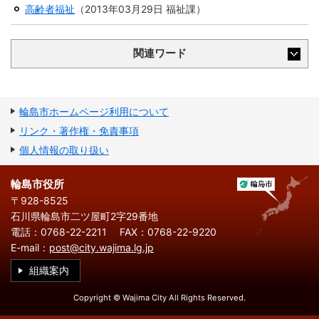
繁
한
l
文
高齢者福祉
（
2013年03月29日
福祉課
）
事業者の方へ
体
국
i
中
어
s
文
h
税
入札・契約
関連ワード
都市整備
産業・雇用
観光・文化
輪島市ホームページ利用について
リンク・著作権・免責事項
観光情報
市の紹介
個人情報の取り扱い
世界農業遺産
施設案内
輪島市役所
市政情報
〒928-8525
石川県輪島市二ツ屋町2字29番地
市役所ご案内
広報・広聴
電話：0768-22-2211
FAX：0768-22-9220
E-mail：
post@city.wajima.lg.jp
行政
教育行政
組織案内
農業委員会
議会
Copyright © Wajima City All Rights Reserved.
選挙