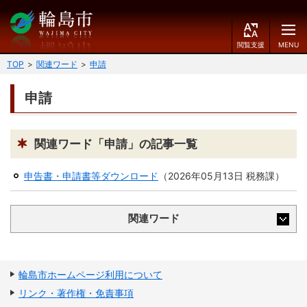
閲
M
覧
E
文字の大きさ
支
N
TOP
関連ワード
申請
援
U
小
中
大
申請
くらしのガイド
背景色
届出・登録・証明
保険・年金・介護
黒
青
白
関連ワード「申請」の記事一覧
福祉
健康・予防
申告書・申請書等ダウンロード
（
2026年05月13日
税務課
）
ふりがなをつける
税
育児・教育
関連ワード
読み上げる
住宅・インフラ
環境・衛生
言語を変更する
消費生活
輪島市ケーブルテレビ
輪島市ホームページ利用について
E
简
移住・定住
リンク・著作権・免責事項
n
体
g
中