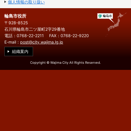
繁
한
個人情報の取り扱い
l
文
事業者の方へ
体
국
i
中
어
s
文
h
輪島市役所
税
入札・契約
〒928-8525
石川県輪島市二ツ屋町2字29番地
都市整備
産業・雇用
電話：0768-22-2211
FAX：0768-22-9220
E-mail：
post@city.wajima.lg.jp
観光・文化
組織案内
観光情報
市の紹介
Copyright © Wajima City All Rights Reserved.
世界農業遺産
施設案内
市政情報
市役所ご案内
広報・広聴
行政
教育行政
農業委員会
議会
選挙