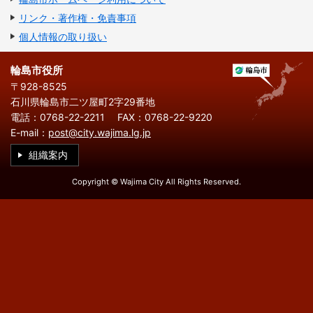
繁
한
l
文
事業者の方へ
体
국
i
リンク・著作権・免責事項
中
어
s
文
h
個人情報の取り扱い
税
入札・契約
輪島市役所
都市整備
産業・雇用
〒928-8525
観光・文化
石川県輪島市二ツ屋町2字29番地
電話：0768-22-2211
FAX：0768-22-9220
観光情報
市の紹介
E-mail：
post@city.wajima.lg.jp
組織案内
世界農業遺産
施設案内
Copyright © Wajima City All Rights Reserved.
市政情報
市役所ご案内
広報・広聴
行政
教育行政
農業委員会
議会
選挙