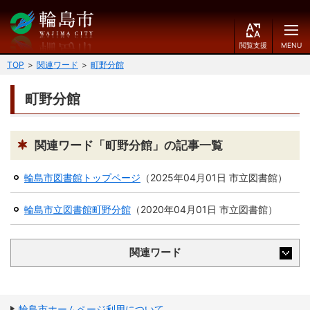
閲
M
覧
E
文字の大きさ
支
N
TOP
関連ワード
町野分館
援
U
小
中
大
町野分館
くらしのガイド
背景色
届出・登録・証明
保険・年金・介護
黒
青
白
関連ワード「町野分館」の記事一覧
福祉
健康・予防
輪島市図書館トップページ
（
2025年04月01日
市立図書館
）
ふりがなをつける
税
育児・教育
輪島市立図書館町野分館
（
2020年04月01日
市立図書館
）
読み上げる
住宅・インフラ
環境・衛生
関連ワード
言語を変更する
消費生活
輪島市ケーブルテレビ
E
简
移住・定住
n
体
g
中
輪島市ホームページ利用について