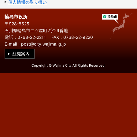
繁
한
個人情報の取り扱い
l
文
事業者の方へ
体
국
i
中
어
s
文
h
輪島市役所
税
入札・契約
〒928-8525
石川県輪島市二ツ屋町2字29番地
都市整備
産業・雇用
電話：0768-22-2211
FAX：0768-22-9220
E-mail：
post@city.wajima.lg.jp
観光・文化
組織案内
観光情報
市の紹介
Copyright © Wajima City All Rights Reserved.
世界農業遺産
施設案内
市政情報
市役所ご案内
広報・広聴
行政
教育行政
農業委員会
議会
選挙