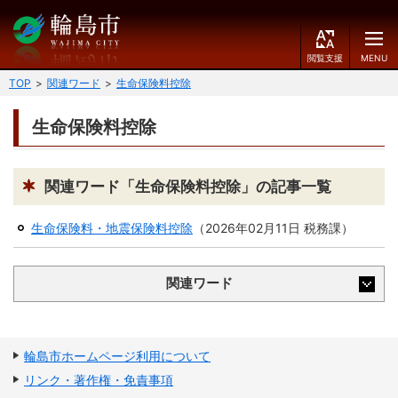
閲
M
覧
E
文字の大きさ
支
N
TOP
関連ワード
生命保険料控除
援
U
小
中
大
生命保険料控除
くらしのガイド
背景色
届出・登録・証明
保険・年金・介護
黒
青
白
関連ワード「生命保険料控除」の記事一覧
福祉
健康・予防
生命保険料・地震保険料控除
（
2026年02月11日
税務課
）
ふりがなをつける
税
育児・教育
関連ワード
読み上げる
住宅・インフラ
環境・衛生
言語を変更する
消費生活
輪島市ケーブルテレビ
輪島市ホームページ利用について
E
简
移住・定住
リンク・著作権・免責事項
n
体
g
中