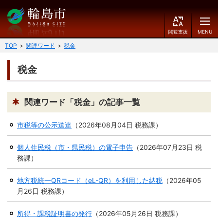
閲
M
覧
E
文字の大きさ
支
N
TOP
関連ワード
税金
援
U
小
中
大
税金
くらしのガイド
背景色
届出・登録・証明
保険・年金・介護
黒
青
白
関連ワード「税金」の記事一覧
福祉
健康・予防
市税等の公示送達
（
2026年08月04日
税務課
）
ふりがなをつける
税
育児・教育
個人住民税（市・県民税）の電子申告
（
2026年07月23日
税
読み上げる
務課
）
住宅・インフラ
環境・衛生
言語を変更する
地方税統一QRコード（eL-QR）を利用した納税
（
2026年05
消費生活
輪島市ケーブルテレビ
月26日
税務課
）
E
简
移住・定住
n
体
所得・課税証明書の発行
（
2026年05月26日
税務課
）
g
中