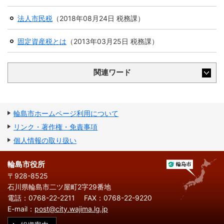
法人市民税
（
2018年08月24日
税務課
）
固定資産税とは
（
2013年03月25日
税務課
）
関連ワード
輪島市ホームページ利用について
リンク・著作権・免責事項
個人情報の取り扱い
輪島市役所
〒928-8525
石川県輪島市二ツ屋町2字29番地
電話：0768-22-2211
FAX：0768-22-9220
E-mail：
post@city.wajima.lg.jp