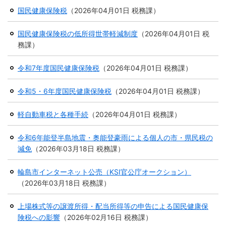
国民健康保険税
（
2026年04月01日
税務課
）
防災
国民健康保険税の低所得世帯軽減制度
（
2026年04月01日
税
防災・救急
務課
）
令和7年度国民健康保険税
（
2026年04月01日
税務課
）
令和5・6年度国民健康保険税
（
2026年04月01日
税務課
）
軽自動車税と各種手続
（
2026年04月01日
税務課
）
令和6年能登半島地震・奥能登豪雨による個人の市・県民税の
減免
（
2026年03月18日
税務課
）
輪島市インターネット公売（KSI官公庁オークション）
（
2026年03月18日
税務課
）
上場株式等の譲渡所得・配当所得等の申告による国民健康保
険税への影響
（
2026年02月16日
税務課
）