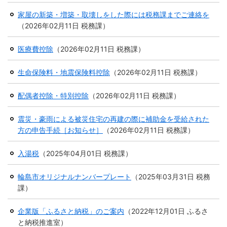
家屋の新築・増築・取壊しをした際には税務課までご連絡を
（
2026年02月11日
税務課
）
医療費控除
（
2026年02月11日
税務課
）
生命保険料・地震保険料控除
（
2026年02月11日
税務課
）
配偶者控除・特別控除
（
2026年02月11日
税務課
）
震災・豪雨による被災住宅の再建の際に補助金を受給された
方の申告手続［お知らせ］
（
2026年02月11日
税務課
）
入湯税
（
2025年04月01日
税務課
）
輪島市オリジナルナンバープレート
（
2025年03月31日
税務
課
）
企業版「ふるさと納税」のご案内
（
2022年12月01日
ふるさ
と納税推進室
）