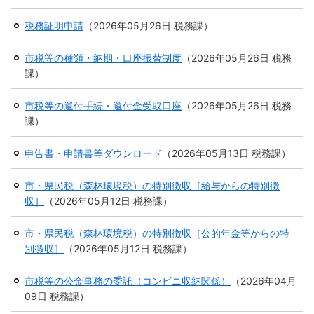
繁
한
l
文
事業者の方へ
体
국
i
中
어
税務証明申請
（
2026年05月26日
税務課
）
s
文
h
税
入札・契約
市税等の種類・納期・口座振替制度
（
2026年05月26日
税務
都市整備
産業・雇用
課
）
観光・文化
市税等の還付手続・還付金受取口座
（
2026年05月26日
税務
課
）
観光情報
市の紹介
申告書・申請書等ダウンロード
（
2026年05月13日
税務課
）
世界農業遺産
施設案内
市・県民税（森林環境税）の特別徴収［給与からの特別徴
市政情報
収］
（
2026年05月12日
税務課
）
市役所ご案内
広報・広聴
市・県民税（森林環境税）の特別徴収［公的年金等からの特
別徴収］
（
2026年05月12日
税務課
）
行政
教育行政
市税等の公金事務の委託（コンビニ収納関係）
（
2026年04月
農業委員会
議会
09日
税務課
）
選挙